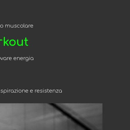
no muscolare
rkout
ovare energia
espirazione e resistenza