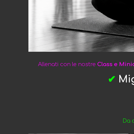
Allenati con le nostre
Class e Mini
✔
Mig
Da o