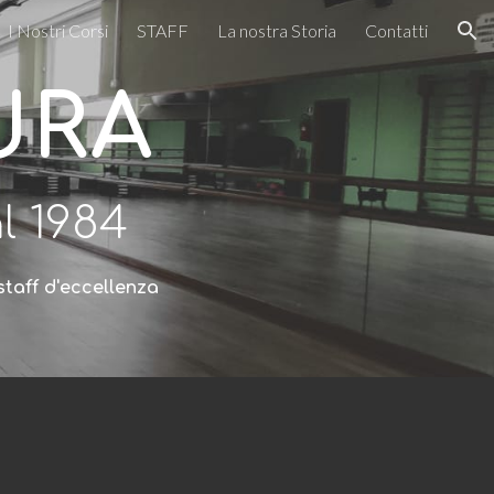
I Nostri Corsi
STAFF
La nostra Storia
Contatti
ion
URA
l 1984
staff
d
'
eccellenz
a