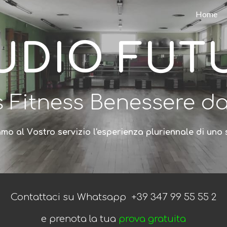
Home
ip to main content
Skip to navigat
UDIO
FUT
s Fitness Benessere
da
amo al
V
ostro servizio l'esperienza pluriennale di uno
Contattaci su Whatsapp
+39
347 99 55 55 2
e prenota la tua
prova gratuita