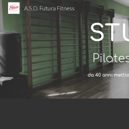
A.S.D. Futura Fitness
Sk
ST
Pilate
da 40 anni m
etti